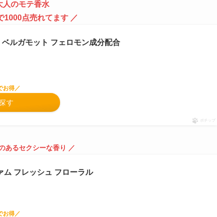
大人のモテ香水
で1000点売れてます ／
／ ベルガモット フェロモン成分配合
でお得／
で探す
ポチップ
感のあるセクシーな香り ／
ム フレッシュ フローラル
でお得／