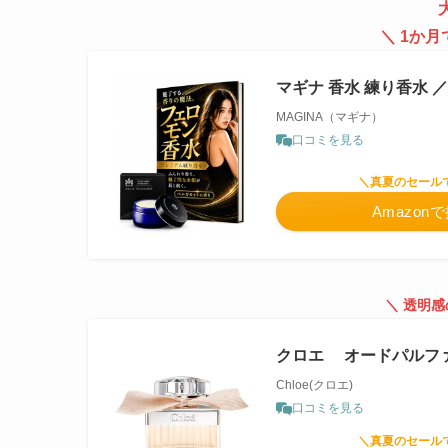
＼ 1か月
マギナ 香水 練り香水 
MAGINA（マギナ）
口コミを見る
＼真夏のセール
Amazon
＼ 透明
クロエ オードパルファ
Chloe(クロエ)
口コミを見る
＼真夏のセール