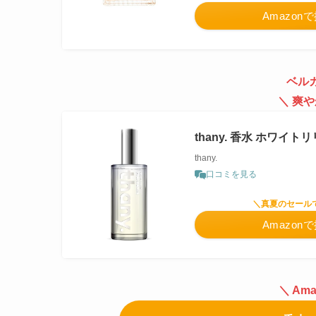
Amazon
ベル
＼ 爽
thany. 香水 ホワ
thany.
口コミを見る
＼真夏のセール
Amazon
＼
Am