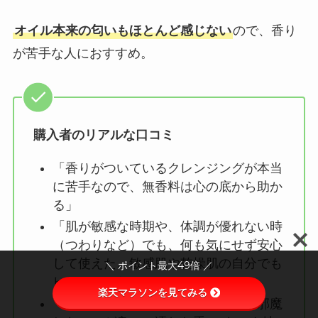
オイル本来の匂いもほとんど感じない
ので、香り
が苦手な人におすすめ。
購入者のリアルな口コミ
「香りがついているクレンジングが本当
に苦手なので、無香料は心の底から助か
る」
「肌が敏感な時期や、体調が優れない時
（つわりなど）でも、何も気にせず安心
して使えた。敏感肌や乾燥肌の自分でも
＼ ポイント最大49倍 ／
ヒリヒリしない」
楽天マラソンを見てみる
「次に使う化粧水や美容液の香りを邪魔