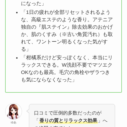
になった」
「1日の疲れが全部リセットされるよう
な、高級エステのような香り。アテニア
独自の『肌ステイン』除去効果のおかげ
か、肌のくすみ（※古い角質汚れ）も取
れて、ワントーン明るくなった気がす
る」
「柑橘系だけど安っぽくなく、本当にリ
ラックスできる。W洗顔不要でマツエク
OKなのも最高。毛穴の角栓やザラつき
も気にならなくなった」
口コミで圧倒的多数だったのが
「
香りの質とリラックス効果
」へ
ゆあ