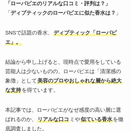
「ローパピエのリアルな口コミ・評判は？」
「
ディプティックのローパピエに似た香水は？
」
SNSで話題の香水、
ディプティック「ローパピ
エ」。
結論から申し上げると、現時点で愛用をしている
芸能人は少ないものの、ローパピエは「清潔感の
象徴」として
美容のプロやおしゃれな層から絶大
な支持
を得ています。
本記事では、ローパピエがなぜ感度の高い層に選
ばれるのか、
リアルな口コ
ミや
似ている香水
を徹
底調査しました。