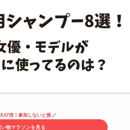
大47倍！
参加しないと損
／
買い物マラソンを見る