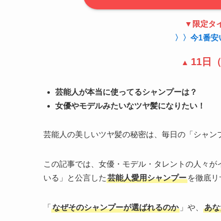
▼
限定
タ
〉〉今1番安
11日
▲
芸能人が本当に使ってるシャンプーは？
女優やモデルみたいなツヤ髪になりたい！
芸能人の美しいツヤ髪の秘密は、毎日の「シャン
この記事では、女優・モデル・タレントの人々がイン
いる」と公言した
芸能人愛用シャンプー
を徹底リ
「
なぜそのシャンプーが選ばれるのか
」や、
あな