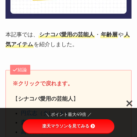
本記事では、
シナコバ愛用の芸能人
・
年齢層
や
人
気アイテム
を紹介しました。
結論
※クリックで戻れます。
【
シナコバ愛用の芸能人
】
円広志（タレント）
＼ ポイント最大49倍 ／
森武史（アナウンサー）
楽天マラソンを見てみる
高橋勝成（プロゴルファー）