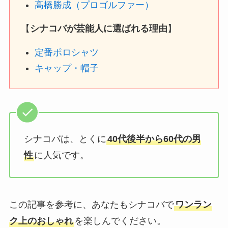
高橋勝成（プロゴルファー）
【
シナコバが
芸能人
に選ばれる理由
】
定番ポロシャツ
キャップ・帽子
シナコバは、とくに
40代後半から60代の男
性
に人気です。
この記事を参考に、あなたもシナコバで
ワンラン
ク上のおしゃれ
を楽しんでください。