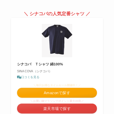
＼ シナコバの人気定番シャツ ／
シナコバ Ｔシャツ 綿100%
SINA COVA （シナコバ）
口コミを見る
＼毎日お得なタイムセール開催中！／
Amazonで探す
＼お買い物マラソンでポイント最大49倍／
楽天市場で探す