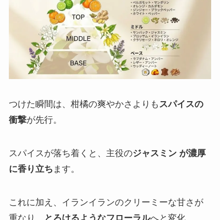
つけた瞬間は、柑橘の爽やかさよりも
スパイスの
衝撃
が先行。
スパイスが落ち着くと、主役の
ジャスミン が濃厚
に香り立ち
ます。
これに加え、イランイランのクリーミーな甘さが
重なり、
とろけるようなフローラル
へと変化。