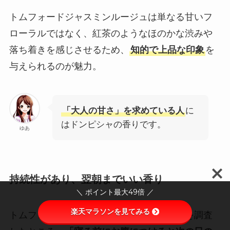
トムフォードジャスミンルージュは単なる甘いフ
ローラルではなく、紅茶のようなほのかな渋みや
落ち着きを感じさせるため、
知的で上品な印象
を
与えられるのが魅力。
「大人の甘さ」を求めている人
に
はドンピシャの香りです。
ゆあ
持続性があり、翌朝までいい香り
＼ ポイント最大49倍 ／
楽天マラソンを見てみる
トムフォードジャスミンルージュの口コミを調査